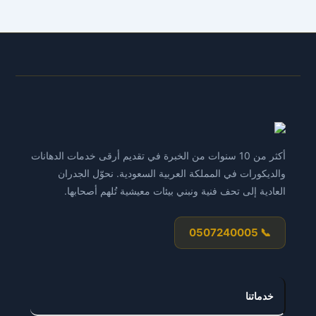
قبلاکسترامكتملالجمعة، ٢٩ شوال، ١٤٤١مهاراتHTML /
WordPressموقع إلكتروني xtra.com/arabic المعاينة
الحية المعاينة الحية
أكثر من 10 سنوات من الخبرة في تقديم أرقى خدمات الدهانات
والديكورات في المملكة العربية السعودية. نحوّل الجدران
العادية إلى تحف فنية ونبني بيئات معيشية تُلهم أصحابها.
📞 0507240005
خدماتنا