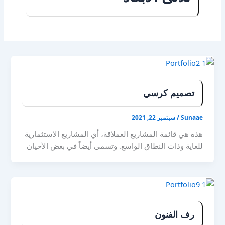
تصميم كرسي
Sunaae
/
سبتمبر 22, 2021
هذه هي قائمة المشاريع العملاقة، أي المشاريع الاستثمارية
للغاية وذات النطاق الواسع. وتسمى أيضاً في بعض الأحيان
“برامج كُبرى”. بعض هذه المشاريع من الضخامة بحيث لا
يجوز أبداً أن تكون القائمة كاملة. أصبح المشروع الأكثر
تكلفة في تاريخ العالم من حيث تكلفة التضخم النقدي
المعدل هو نظام الطرق السريعة بالولايات المتحدة
الأمريكية. عميلابراهيم سعيدانشأ من
رف الفنون
قبلاکسترامكتملالجمعة، ٢٩ شوال، ١٤٤١مهاراتHTML /