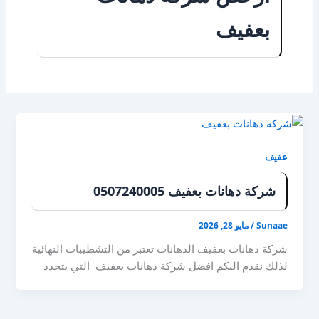
بعفيف
عفيف
شركة دهانات بعفيف 0507240005
Sunaae
/
مايو 28, 2026
شركة دهانات بعفيف الدهانات تعتبر من التشطيبات النهائية
لذلك نقدم اليكم افضل شركة دهانات بعفيف التي يتحدد
بها مدى جمال المبنى , لذلك يجب ان نهتم بها كثيرا لأن
المظهر الخارجي و الأخير هو الذي سيذكره الناس , العديد
من الأشخاص لا يذكرون مدي قوة جدران المبنى او مساحته