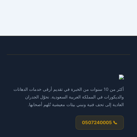
الدهانات والديكورات الحديثة وافضل أعمال دهانات حيث
ان يعرف الكثير من العملاء بأن جمال المنزل او الفله او
القصر يلجأ لاعمال الدهانات التي تتم ويرجع للشركة
المصممة لذلك شركة صناع الامل تقدم خدمات فريدة من
نوعها لجميع عملائها لتعطي المنظر الطبيعي الانيق
والجذاب لدي المنزل بالاضافة يجعل منزلك في صورة رائعة
امام جميع الجيران وجميع ضيوف التي يأتون اليك من وقت
لأخر حيث ينتبهوا للتغير الرائع التي قومت به حول مزلك
كما نوفر لعملائنا سرعة استجابة رائعة لدي جميع العملاء
لذلك تعمل الشركة علي مدار 24ساعة لتلقيها جميع خدمات
عملائنا في الوقت المناسب لديهم ويوجد ايضا خصم علي
جميع الخدمات لتكون خدماتنا في متناول جميع العملاء
أكثر من 10 سنوات من الخبرة في تقديم أرقى خدمات الدهانات
اتصل بنا نصلك اينما كنتم بالمزاحمية اختيار شركة دهانات
والديكورات في المملكة العربية السعودية. نحوّل الجدران
وديكورات بالمزاحمية عند اختيار شركة دهانات وديكورات
العادية إلى تحف فنية ونبني بيئات معيشية تُلهم أصحابها.
بالمزاحمية، يجب مراعاة بعض الأمور، منها: الخبرة
والمهارة: يجب أن تمتلك الشركة خبرة وكفاءة في مجال
📞 0507240005
الدهانات والديكور.استخدام أحدث التقنيات والمعدات: يجب
أن تستخدم الشركة أحدث التقنيات والمعدات في الدهانات